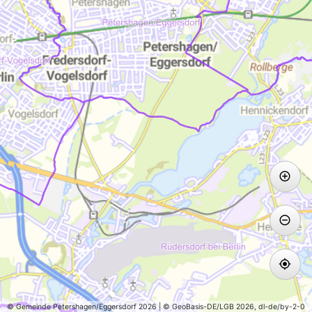
© Gemeinde Petershagen/Eggersdorf 2026 | © GeoBasis-DE/LGB 2026, dl-de/by-2-0